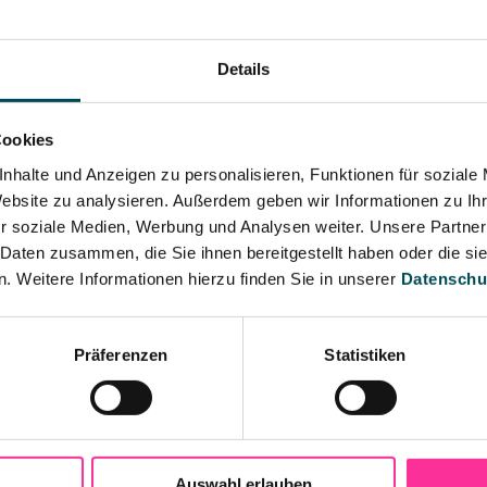
er Tel. 089 - 93 60 93, allgemeiner Vorverkauf ab 2. 
Details
Cookies
nhalte und Anzeigen zu personalisieren, Funktionen für soziale
Website zu analysieren. Außerdem geben wir Informationen zu I
r soziale Medien, Werbung und Analysen weiter. Unsere Partner
 Daten zusammen, die Sie ihnen bereitgestellt haben oder die s
 Weitere Informationen hierzu finden Sie in unserer
Datenschu
Präferenzen
Statistiken
Auswahl erlauben