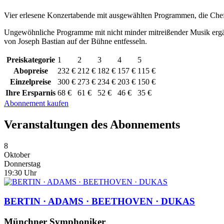
Vier erlesene Konzertabende mit ausgewählten Programmen, die Chef
Ungewöhnliche Programme mit nicht minder mitreißender Musik ergän
von Joseph Bastian auf der Bühne entfesseln.
Preiskategorie
1
2
3
4
5
Abopreise
232 €
212 €
182 €
157 €
115 €
Einzelpreise
300 €
273 €
234 €
203 €
150 €
Ihre Ersparnis
68 €
61 €
52 €
46 €
35 €
Abonnement kaufen
Veranstaltungen des Abonnements
8
Oktober
Donnerstag
19:30
Uhr
BERTIN · ADAMS · BEETHOVEN · DUKAS
Münchner Symphoniker