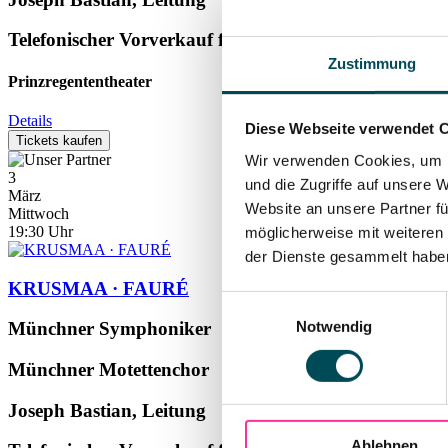
Telefonischer Vorverkauf für Abonnenten ab sofort unt
Zustimmung
Prinzregententheater
Details
Diese Webseite verwendet 
Tickets kaufen
Wir verwenden Cookies, um I
3
und die Zugriffe auf unsere 
März
Website an unsere Partner fü
Mittwoch
19:30
Uhr
möglicherweise mit weiteren
der Dienste gesammelt haben.
KRUSMAA · FAURÉ
Einwilligungsauswahl
Notwendig
Münchner Symphoniker
Münchner Motettenchor
Joseph Bastian, Leitung
Ablehnen